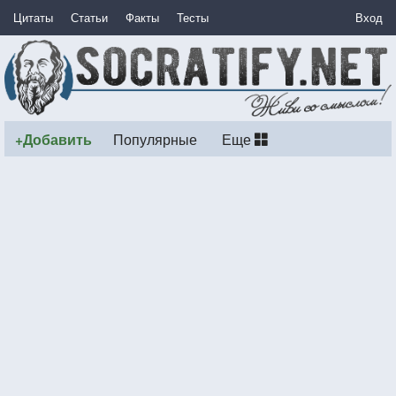
Цитаты
Статьи
Факты
Тесты
Вход
+Добавить
Популярные
Еще