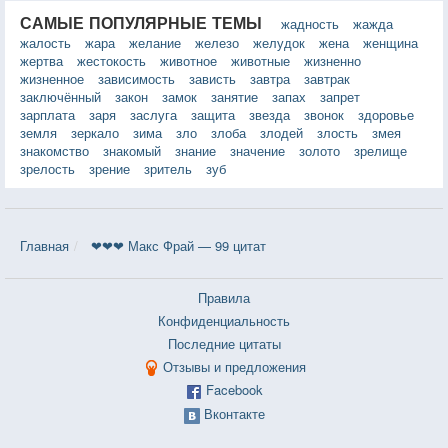
САМЫЕ ПОПУЛЯРНЫЕ ТЕМЫ
жадность
жажда
жалость
жара
желание
железо
желудок
жена
женщина
жертва
жестокость
животное
животные
жизненно
жизненное
зависимость
зависть
завтра
завтрак
заключённый
закон
замок
занятие
запах
запрет
зарплата
заря
заслуга
защита
звезда
звонок
здоровье
земля
зеркало
зима
зло
злоба
злодей
злость
змея
знакомство
знакомый
знание
значение
золото
зрелище
зрелость
зрение
зритель
зуб
Главная
❤❤❤ Макс Фрай — 99 цитат
Правила
Конфиденциальность
Последние цитаты
Отзывы и предложения
Facebook
Вконтакте