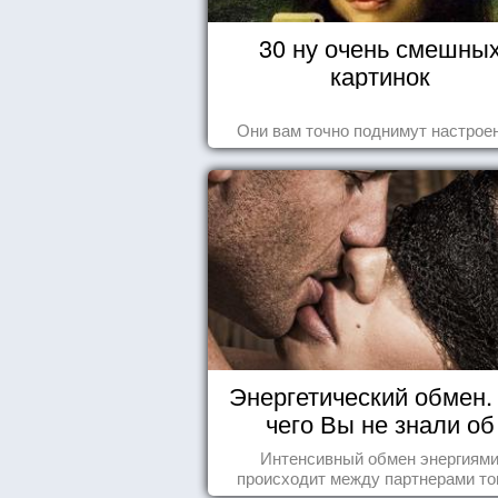
30 ну очень смешны
картинок
Они вам точно поднимут настроен
Энергетический обмен. 
чего Вы не знали об
отношениях
Интенсивный обмен энергиям
происходит между партнерами тог
когда они испытывают симпатию др