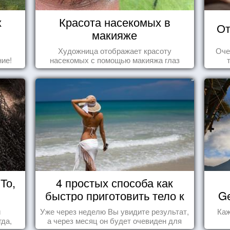
х
Красота насекомых в
От
макияже
Художница отображает красоту
Оче
ие!
насекомых с помощью макияжа глаз
То,
4 простых способа как
быстро приготовить тело к
Ge
морю
и
Уже через неделю Вы увидите результат,
Каж
да,
а через месяц он будет очевиден для
уг к
всех!