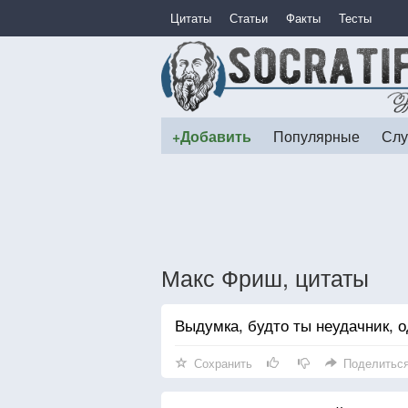
Цитаты
Статьи
Факты
Тесты
+Добавить
Популярные
Слу
Макс Фриш, цитаты
Выдумка, будто ты неудачник, о
Сохранить
Поделитьс