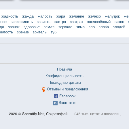
жадность
жажда
жалость
жара
желание
железо
желудок
же
нное
зависимость
зависть
завтра
завтрак
заключённый
закон
зда
звонок
здоровье
земля
зеркало
зима
зло
злоба
злодей
релость
зрение
зритель
зуб
Правила
Конфиденциальность
Последние цитаты
Отзывы и предложения
Facebook
Вконтакте
2026 © Socratify.Net, Сократифай
245 тыс. цитат и пословиц