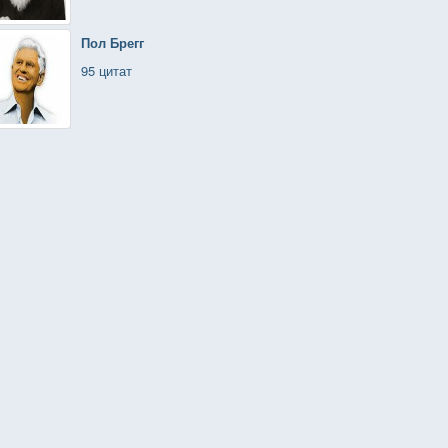
Пол Брегг
95 цитат