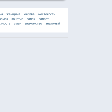
на
женщина
жертва
жестокость
замок
занятие
запах
запрет
злость
змея
знакомство
знакомый