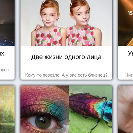
их
У
Две жизни одного лица
торых
Кому-то повезло! А у вас есть близнец?
Чит