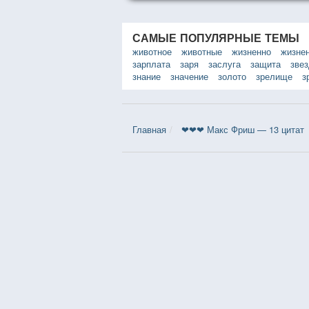
другу...
САМЫЕ ПОПУЛЯРНЫЕ ТЕМЫ
животное
животные
жизненно
жизне
зарплата
заря
заслуга
защита
зве
знание
значение
золото
зрелище
з
Главная
❤❤❤ Макс Фриш — 13 цитат