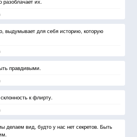
о разоблачает их.
я
о, выдумывает для себя историю, которую
я
ыть правдивыми.
я
склонность к флирту.
я
мы делаем вид, будто у нас нет секретов. Быть
им.