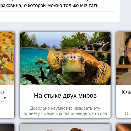
 раковина, о которой можно только мечтать
я
но
Кл
На стыке двух миров
.."
Довольно неуместно называть эту
планету - Земля, когда очевидно, что она
Оч
- Океан.