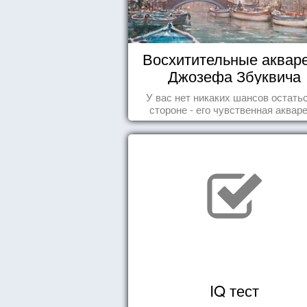
Восхитительные аквар
Джозефа Збуквича
У вас нет никаких шансов остать
стороне - его чувственная аквар
покорила жителей всего мира.
IQ тест