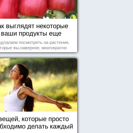
ак выглядят некоторые
ваши продукты еще
живыми?
длагаем посмотреть на растения,
торые вы,наверное, многократно
ели , но никогда не представляли
бе, что употребляете их в пищу.
вещей, которые просто
бходимо делать каждый