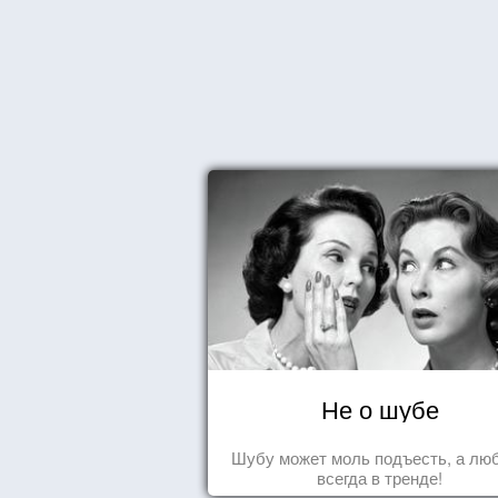
Не о шубе
Шубу может моль подъесть, а лю
всегда в тренде!