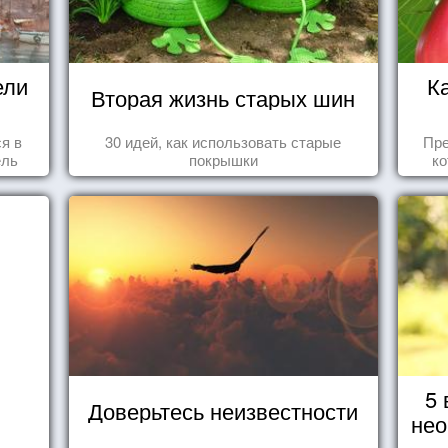
ели
К
Вторая жизнь старых шин
ся в
30 идей, как использовать старые
Пре
ель
покрышки
ко
вид
се
5 
Доверьтесь неизвестности
нео