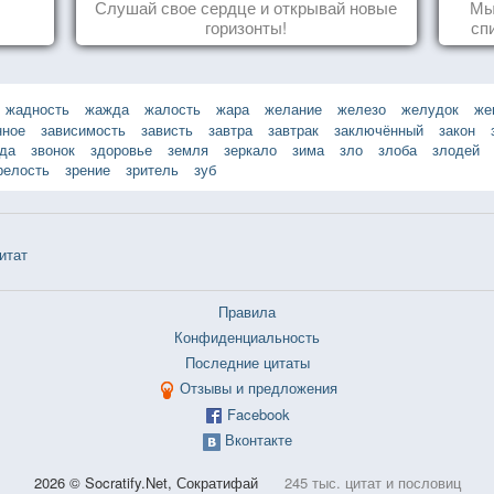
Слушай свое сердце и открывай новые
Мы
горизонты!
сп
вещ
жадность
жажда
жалость
жара
желание
железо
желудок
же
нное
зависимость
зависть
завтра
завтрак
заключённый
закон
зда
звонок
здоровье
земля
зеркало
зима
зло
злоба
злодей
релость
зрение
зритель
зуб
итат
Правила
Конфиденциальность
Последние цитаты
Отзывы и предложения
Facebook
Вконтакте
2026 © Socratify.Net, Сократифай
245 тыс. цитат и пословиц