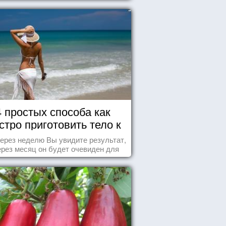
4 простых способа как
стро приготовить тело к
морю
ерез неделю Вы увидите результат,
ерез месяц он будет очевиден для
всех!