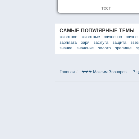
тест
САМЫЕ ПОПУЛЯРНЫЕ ТЕМЫ
животное
животные
жизненно
жизне
зарплата
заря
заслуга
защита
зве
знание
значение
золото
зрелище
з
Главная
❤❤❤ Максим Звонарев — 7 ц