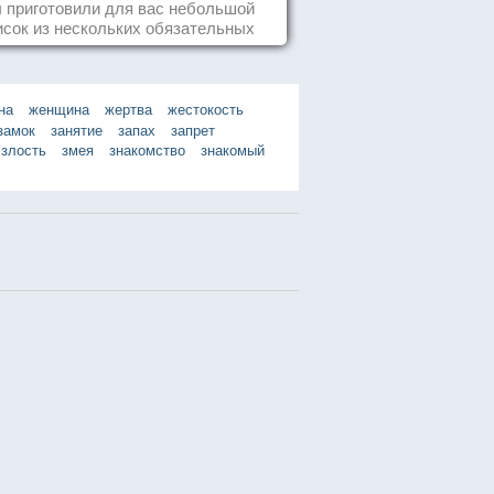
день
 приготовили для вас небольшой
исок из нескольких обязательных
ей, которые должны стать частью
вашего дня.
на
женщина
жертва
жестокость
замок
занятие
запах
запрет
злость
змея
знакомство
знакомый