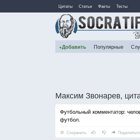
Цитаты
Статьи
Факты
Тесты
+Добавить
Популярные
Слу
Максим Звонарев, цит
Футбольный комментатор: чело
футбол.
Сохранить
Поделитьс