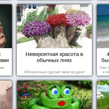
х
Невероятная красота в
нами
обычных пнях
бы
шим
Уже ч
Обязательно сделай такое на даче!
а ч