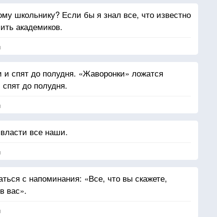
ому школьнику? Если бы я знал все, что известно
чить академиков.
я
и и спят до полудня. «Жаворонки» ложатся
 спят до полудня.
я
 власти все наши.
я
ться с напоминания: «Все, что вы скажете,
в вас».
я