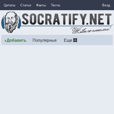
Цитаты
Статьи
Факты
Тесты
Вход
+Добавить
Популярные
Еще