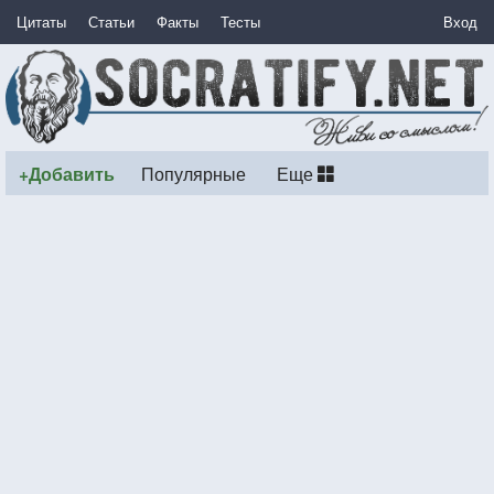
Цитаты
Статьи
Факты
Тесты
Вход
+Добавить
Популярные
Еще