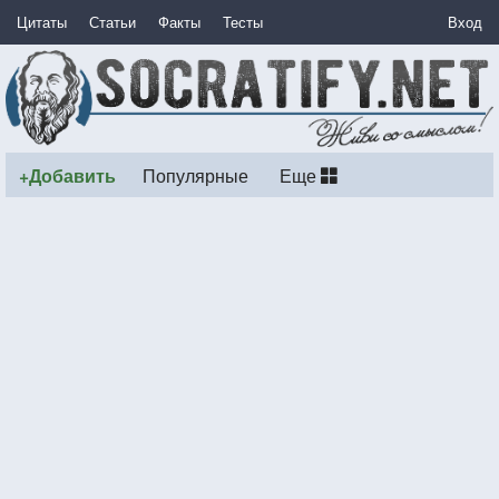
Цитаты
Статьи
Факты
Тесты
Вход
+Добавить
Популярные
Еще