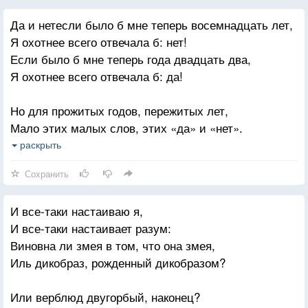
А их захлестывала с головой
Да и нетесли было б мне теперь восемнадцать лет,
Глубокая лазоревая заводь.
Я охотнее всего отвечала б: нет!
Но если в ней и утонул иной,
Если было б мне теперь года двадцать два,
То кто-то смелый научился плавать.
Я охотнее всего отвечала б: да!
Но для прожитых годов, пережитых лет,
Мало этих малых слов, этих «да» и «нет».
Мою душу рассказать им не по плечу.
раскрыть
Не расспрашивай меня, если я молчу.
Сохранить
И все-таки настаиваю я,
И все-таки настаивает разум:
Виновна ли змея в том, что она змея,
Иль дикобраз, рожденный дикобразом?
Или верблюд двугорбый, наконец?