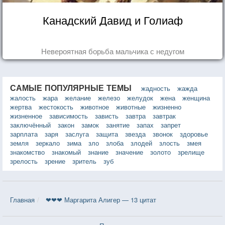
Канадский Давид и Голиаф
Невероятная борьба мальчика с недугом
САМЫЕ ПОПУЛЯРНЫЕ ТЕМЫ
жадность
жажда
жалость
жара
желание
железо
желудок
жена
женщина
жертва
жестокость
животное
животные
жизненно
жизненное
зависимость
зависть
завтра
завтрак
заключённый
закон
замок
занятие
запах
запрет
зарплата
заря
заслуга
защита
звезда
звонок
здоровье
земля
зеркало
зима
зло
злоба
злодей
злость
змея
знакомство
знакомый
знание
значение
золото
зрелище
зрелость
зрение
зритель
зуб
Главная
❤❤❤ Маргарита Алигер — 13 цитат