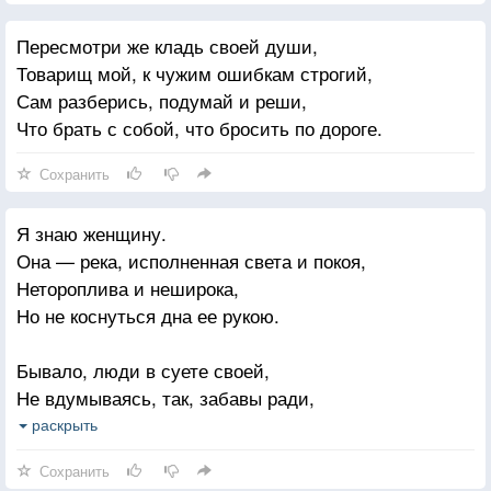
Но летит и светится пороша,
Пересмотри же кладь своей души,
Светят огоньки издалека;
Товарищ мой, к чужим ошибкам строгий,
Но, судьбы моей большая ноша,
Сам разберись, подумай и реши,
Все же ты, как перышко, легка.
Что брать с собой, что бросить по дороге.
Пусть я старше, пусть все гуще проседь,
Сохранить
Если я посетую — прости,-
Пусть ты все весомее, но сбросить
Я знаю женщину.
Мне тебя труднее, чем нести.
Она — река, исполненная света и покоя,
Нетороплива и неширока,
Но не коснуться дна ее рукою.
Бывало, люди в суете своей,
Не вдумываясь, так, забавы ради,
В своем пути сворачивали к ней,
раскрыть
К ее покою и ее прохладе.
Сохранить