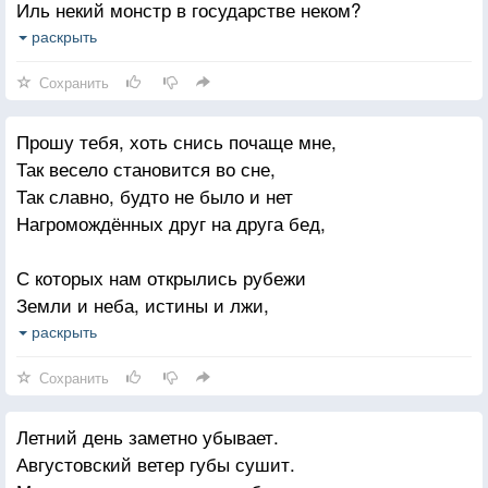
Иль некий монстр в государстве неком?
Но виноват подлец, что он — подлец.
раскрыть
Он все-таки родился человеком!
Сохранить
Прошу тебя, хоть снись почаще мне,
Так весело становится во сне,
Так славно, будто не было и нет
Нагромождённых друг на друга бед,
С которых нам открылись рубежи
Земли и неба, истины и лжи,
И круча, над которой на дыбы,
раскрыть
Как кони взвились наши две судьбы,
Сохранить
Где ты, не оглянувшись на меня,
Летний день заметно убывает.
Не осадил рванувшего коня.
Августовский ветер губы сушит.