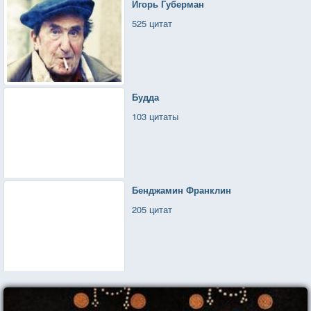
Игорь Губерман
Лучше уж пускай большое лихо.
525 цитат
Лето покидает Подмосковье.
На минуту в мире стало тихо.
Будда
103 цитаты
Бенджамин Франклин
205 цитат