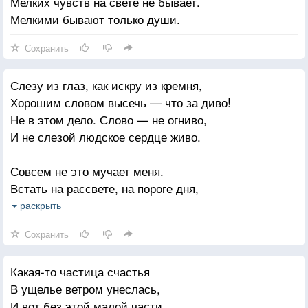
Мелких чувств на свете не бывает.
Мелкими бывают только души.
Сохранить
Слезу из глаз, как искру из кремня,
Хорошим словом высечь — что за диво!
Не в этом дело. Слово — не огниво,
И не слезой людское сердце живо.
Совсем не это мучает меня.
Встать на рассвете, на пороге дня,
Сказать вперед шагающим:
раскрыть
«Счастливо!»
Сохранить
Отдать им песню, полную порыва,
Какая-то частица счастья
Хранящую, как верная броня,
В ущелье ветром унеслась,
От слов, звучащих праздно и фальшиво.
И вот без этой малой части