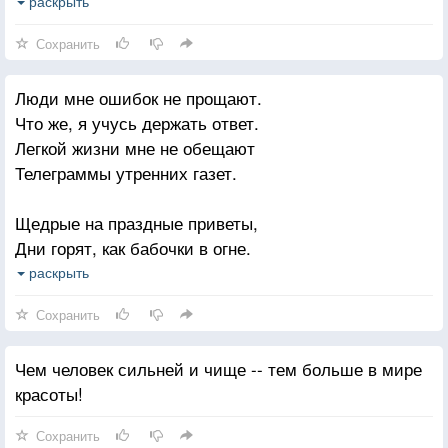
И от звука его
раскрыть
Я проснулась
Сохранить
И больше уснуть не могла.
Люди мне ошибок не прощают.
Чтоб его не забыть,
Что же, я учусь держать ответ.
Я почти без движенья лежала.
Легкой жизни мне не обещают
Занимался рассвет,
Телеграммы утренних газет.
В петушиные трубы трубя
Щедрые на праздные приветы,
Вот и минула ночь!
Дни горят, как бабочки в огне.
А ведь я за неё возмужала.
Никакие добрые приметы
раскрыть
До неё мне казалось, что я разлюбила тебя.
Легкой жизни не пророчат мне.
Сохранить
Что могу я знать о легкой жизни?
Чем человек сильней и чище -- тем больше в мире
Разве только из чужих стихов.
красоты!
Но уж коль гулять, так, хоть на тризне,
Я люблю до третьих петухов.
Сохранить