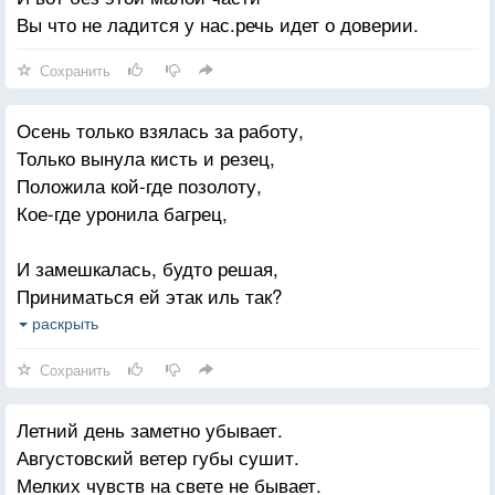
Спросить с людей не искры, а огня.
Вы что не ладится у нас.речь идет о доверии.
Сохранить
Осень только взялась за работу,
Только вынула кисть и резец,
Положила кой-где позолоту,
Кое-где уронила багрец,
И замешкалась, будто решая,
Приниматься ей этак иль так?
То отчается, краски мешая,
раскрыть
И в смущение отступит на шаг
Сохранить
То зайдется от злости и в клочья
Летний день заметно убывает.
Все порвет беспощадной рукой
Августовский ветер губы сушит.
И внезапно, мучительной ночью,
Мелких чувств на свете не бывает.
Обретет величавый покой.