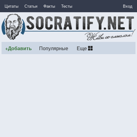
Цитаты
Статьи
Факты
Тесты
Вход
+Добавить
Популярные
Еще