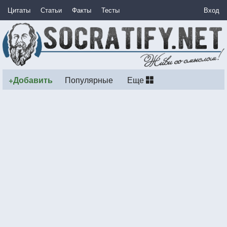
Цитаты
Статьи
Факты
Тесты
Вход
+Добавить
Популярные
Еще