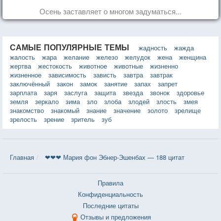
Осень заставляет о многом задуматься...
САМЫЕ ПОПУЛЯРНЫЕ ТЕМЫ
жадность
жажда
жалость
жара
желание
железо
желудок
жена
женщина
жертва
жестокость
животное
животные
жизненно
жизненное
зависимость
зависть
завтра
завтрак
заключённый
закон
замок
занятие
запах
запрет
зарплата
заря
заслуга
защита
звезда
звонок
здоровье
земля
зеркало
зима
зло
злоба
злодей
злость
змея
знакомство
знакомый
знание
значение
золото
зрелище
зрелость
зрение
зритель
зуб
Главная
❤❤❤ Мария фон Эбнер-Эшенбах — 188 цитат
Правила
Конфиденциальность
Последние цитаты
Отзывы и предложения