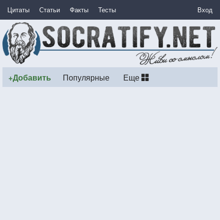
Цитаты
Статьи
Факты
Тесты
Вход
+Добавить
Популярные
Еще