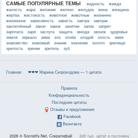
САМЫЕ ПОПУЛЯРНЫЕ ТЕМЫ
жадность
жажда
жалость
жара
желание
железо
желудок
жена
женщина
жертва
жестокость
животное
животные
жизненно
жизненное
зависимость
зависть
завтра
завтрак
заключённый
закон
замок
занятие
запах
запрет
зарплата
заря
заслуга
защита
звезда
звонок
здоровье
земля
зеркало
зима
зло
злоба
злодей
злость
змея
знакомство
знакомый
знание
значение
золото
зрелище
зрелость
зрение
зритель
зуб
Главная
❤❤❤ Марина Скороходовa — 1 цитата
Правила
Конфиденциальность
Последние цитаты
Отзывы и предложения
Facebook
Вконтакте
2026 © Socratify.Net, Сократифай
245 тыс. цитат и пословиц