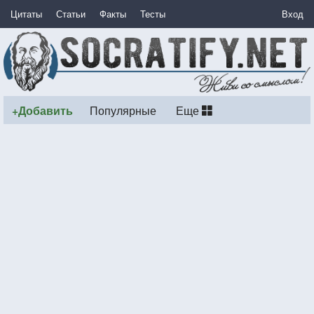
Цитаты
Статьи
Факты
Тесты
Вход
+Добавить
Популярные
Еще