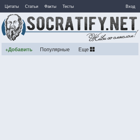
Цитаты
Статьи
Факты
Тесты
Вход
+Добавить
Популярные
Еще