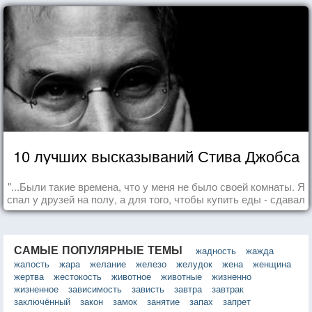
10 лучших высказываний Стива Джобса
"...Были такие времена, что у меня не было своей комнаты. Я
спал у друзей на полу, а для того, чтобы купить еды - сдавал
бутылки из под кока-колы"
САМЫЕ ПОПУЛЯРНЫЕ ТЕМЫ
жадность
жажда
жалость
жара
желание
железо
желудок
жена
женщина
жертва
жестокость
животное
животные
жизненно
жизненное
зависимость
зависть
завтра
завтрак
заключённый
закон
замок
занятие
запах
запрет