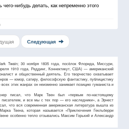
ь чего-нибудь делать, как непременно этого
я
дущая
Следующая
ark Twain; 30 ноября 1835 года, посёлок Флорида, Миссури,
еля 1910 года, Реддинг, Коннектикут, США) — американский
рналист и общественный деятель. Его творчество охватывает
нров — юмор, сатиру, философскую фантастику, публицистику
о всех этих жанрах он неизменно занимает позицию гуманиста и
кнер писал, что Марк Твен был «первым по-настоящему
 писателем, и все мы с тех пор — его наследники», а Эрнест
сал, что вся современная американская литература вышла из
Марка Твена, которая называется «Приключения Гекльберри
Твене особенно тепло отзывались Максим Горький и Александр