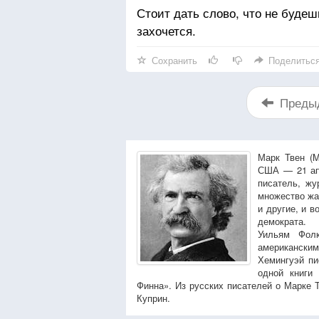
Стоит дать слово, что не будеш
захочется.
Сохранить
Поделитьс
Преды
Марк Твен (M
США — 21 апр
писатель, жу
множество жа
и другие, и в
демократа.
Уильям Фол
американским
Хемингуэй пи
одной книги 
Финна». Из русских писателей о Марке 
Куприн.