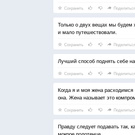
Сохранить
Поделитьс
Только о двух вещах мы будем
и мало путешествовали.
Сохранить
Поделитьс
Лучший способ поднять себе нас
Сохранить
Поделитьс
Когда я и моя жена расходимся 
она. Жена называет это компро
Сохранить
Поделитьс
Правду следует подавать так, ка
мокрое полотенце.