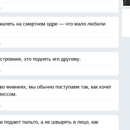
я
 жалеть на смертном одре — что мало любили
я
троение, это поднять его другому.
я
во мнениях, мы обычно поступаем так, как хочет
миссом.
я
к подают пальто, а не швырять в лицо, как