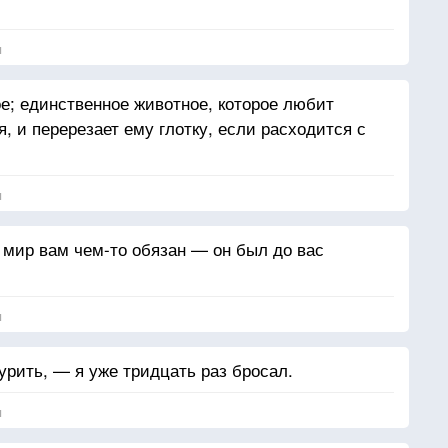
я
е; единственное животное, которое любит
я, и перерезает ему глотку, если расходится с
я
 мир вам чем-то обязан — он был до вас
я
курить, — я уже тридцать раз бросал.
я