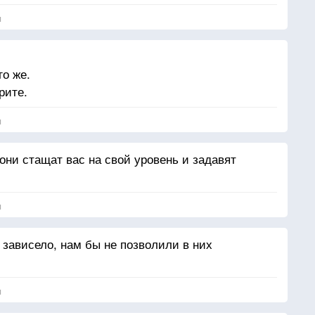
я
го же.
рите.
я
 они стащат вас на свой уровень и задавят
я
 зависело, нам бы не позволили в них
я