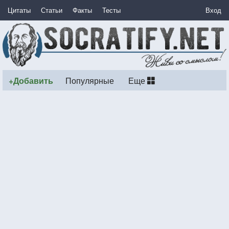
Цитаты
Статьи
Факты
Тесты
Вход
+Добавить
Популярные
Еще