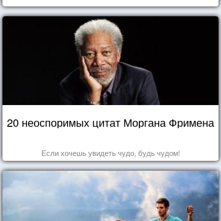
20 неоспоримых цитат Моргана Фримена
Если хочешь увидеть чудо, будь чудом!