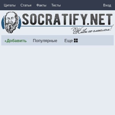
Цитаты
Статьи
Факты
Тесты
Вход
+Добавить
Популярные
Еще