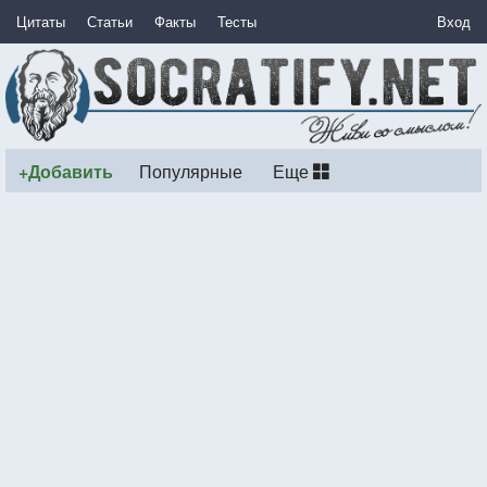
Цитаты
Статьи
Факты
Тесты
Вход
+Добавить
Популярные
Еще