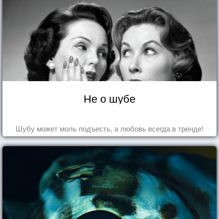
Не о шубе
Шубу может моль подъесть, а любовь всегда в тренде!