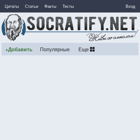
Цитаты
Статьи
Факты
Тесты
Вход
+Добавить
Популярные
Еще