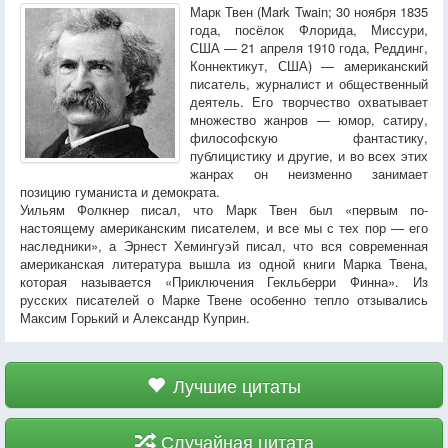
Марк Твен (Mark Twain; 30 ноября 1835
года, посёлок Флорида, Миссури,
США — 21 апреля 1910 года, Реддинг,
Коннектикут, США) — американский
писатель, журналист и общественный
деятель. Его творчество охватывает
множество жанров — юмор, сатиру,
философскую фантастику,
публицистику и другие, и во всех этих
жанрах он неизменно занимает
позицию гуманиста и демократа.
Уильям Фолкнер писал, что Марк Твен был «первым по-
настоящему американским писателем, и все мы с тех пор — его
наследники», а Эрнест Хемингуэй писал, что вся современная
американская литература вышла из одной книги Марка Твена,
которая называется «Приключения Гекльберри Финна». Из
русских писателей о Марке Твене особенно тепло отзывались
Максим Горький и Александр Куприн.
Лучшие цитаты
Случайная цитата