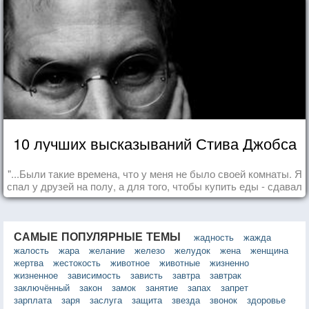
10 лучших высказываний Стива Джобса
"...Были такие времена, что у меня не было своей комнаты. Я
спал у друзей на полу, а для того, чтобы купить еды - сдавал
бутылки из под кока-колы"
САМЫЕ ПОПУЛЯРНЫЕ ТЕМЫ
жадность
жажда
жалость
жара
желание
железо
желудок
жена
женщина
жертва
жестокость
животное
животные
жизненно
жизненное
зависимость
зависть
завтра
завтрак
заключённый
закон
замок
занятие
запах
запрет
зарплата
заря
заслуга
защита
звезда
звонок
здоровье