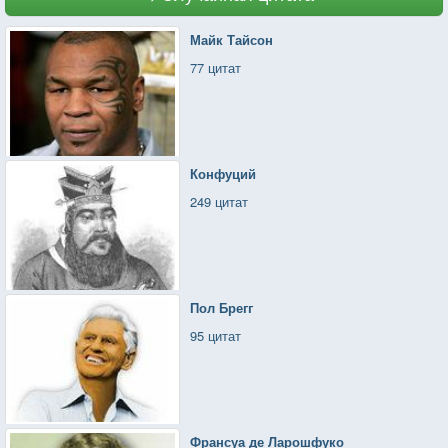
Майк Тайсон
77 цитат
Конфуций
249 цитат
Пол Брегг
95 цитат
Франсуа де Ларошфуко