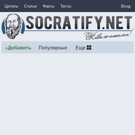
Цитаты
Статьи
Факты
Тесты
Вход
+Добавить
Популярные
Еще