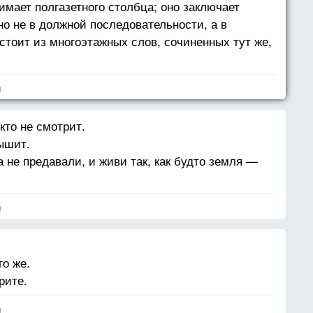
имает полгазетного столбца; оно заключает
 но не в должной последовательности, а в
стоит из многоэтажных слов, сочиненных тут же,
предусмотренных ни одним словарем, — шесть —
 дружку просто так, без швов и заклепок
я
икто не смотрит.
лышит.
а не предавали, и живи так, как будто земля —
я
го же.
рите.
я