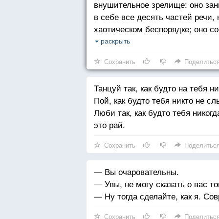
внушительное зрелище: оно зан
в себе все десять частей речи,
хаотическом беспорядке; оно со
по мгновенному наитию, и не 
раскрыть
семь слов наращиваются друг на
Сохранить
Поделитьс
(разумей, дефисов).
Танцуй так, как будто на тебя н
Пой, как будто тебя никто не с
Люби так, как будто тебя никогд
это рай.
Сохранить
Поделитьс
— Вы очаровательны.
— Увы, не могу сказать о вас то
— Ну тогда сделайте, как я. Сов
Сохранить
Поделитьс