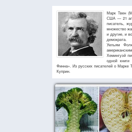
Марк Твен (M
США — 21 апр
писатель, жу
множество жа
и другие, и в
демократа.
Уильям Фол
американским
Хемингуэй пи
одной книги 
Финна». Из русских писателей о Марке 
Куприн.