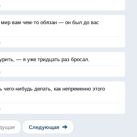
я
 мир вам чем-то обязан — он был до вас
я
курить, — я уже тридцать раз бросал.
я
ь чего-нибудь делать, как непременно этого
я
дущая
Следующая