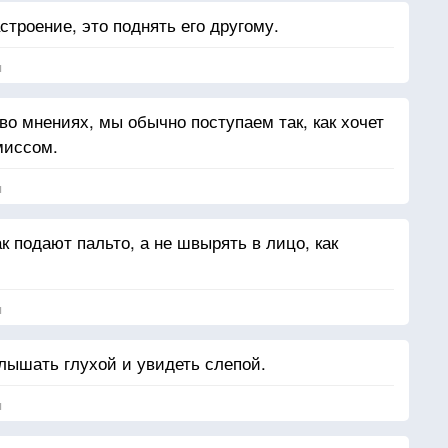
троение, это поднять его другому.
я
во мнениях, мы обычно поступаем так, как хочет
миссом.
я
к подают пальто, а не швырять в лицо, как
я
слышать глухой и увидеть слепой.
я