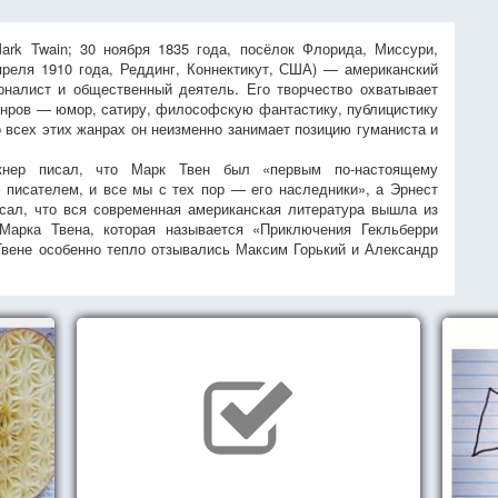
ark Twain; 30 ноября 1835 года, посёлок Флорида, Миссури,
еля 1910 года, Реддинг, Коннектикут, США) — американский
рналист и общественный деятель. Его творчество охватывает
нров — юмор, сатиру, философскую фантастику, публицистику
о всех этих жанрах он неизменно занимает позицию гуманиста и
кнер писал, что Марк Твен был «первым по-настоящему
 писателем, и все мы с тех пор — его наследники», а Эрнест
сал, что вся современная американская литература вышла из
Марка Твена, которая называется «Приключения Гекльберри
Твене особенно тепло отзывались Максим Горький и Александр