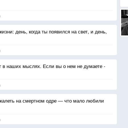
я
изни: день, когда ты появился на свет, и день,
я
ет в наших мыслях. Если вы о нем не думаете -
я
 жалеть на смертном одре — что мало любили
я