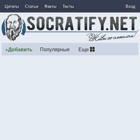
Цитаты
Статьи
Факты
Тесты
Вход
+Добавить
Популярные
Еще