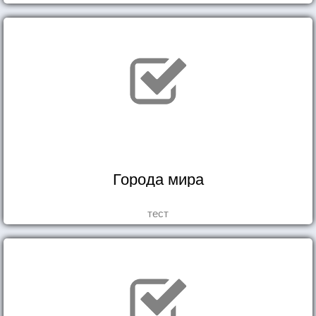
Города мира
тест