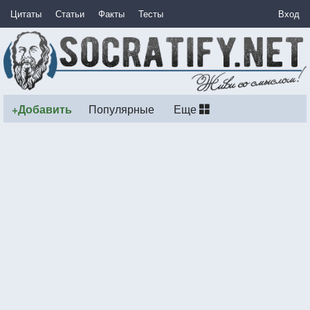
Цитаты
Статьи
Факты
Тесты
Вход
+Добавить
Популярные
Еще