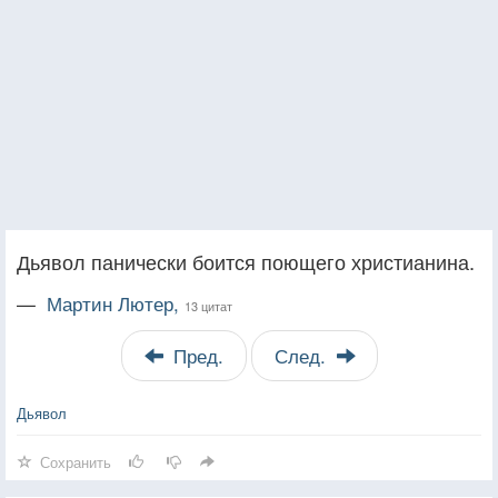
Дьявол панически боится поющего христианина.
—
Мартин Лютер,
13 цитат
Пред.
След.
Дьявол
Сохранить