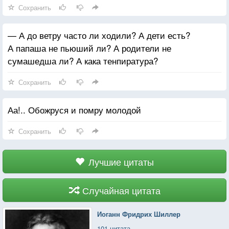
Сохранить
— А до ветру часто ли ходили? А дети есть?
А папаша не пьюший ли? А родители не
сумашедша ли? А кака тенпиратура?
Сохранить
Аа!.. Обожруся и помру молодой
Сохранить
Лучшие цитаты
Случайная цитата
Иоганн Фридрих Шиллер
101 цитата