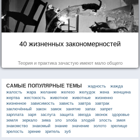
40 жизненных закономерностей
Теория и практика зачастую имеют мало общего
САМЫЕ ПОПУЛЯРНЫЕ ТЕМЫ
жадность
жажда
жалость
жара
желание
железо
желудок
жена
женщина
жертва
жестокость
животное
животные
жизненно
жизненное
зависимость
зависть
завтра
завтрак
заключённый
закон
замок
занятие
запах
запрет
зарплата
заря
заслуга
защита
звезда
звонок
здоровье
земля
зеркало
зима
зло
злоба
злодей
злость
змея
знакомство
знакомый
знание
значение
золото
зрелище
зрелость
зрение
зритель
зуб