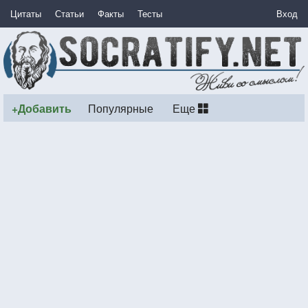
Цитаты
Статьи
Факты
Тесты
Вход
+Добавить
Популярные
Еще