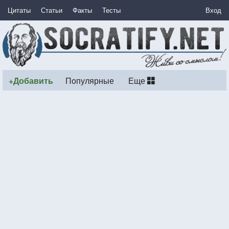
Цитаты
Статьи
Факты
Тесты
Вход
+Добавить
Популярные
Еще