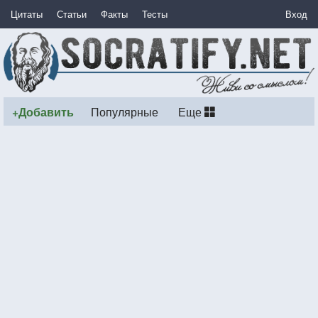
Цитаты
Статьи
Факты
Тесты
Вход
+Добавить
Популярные
Еще