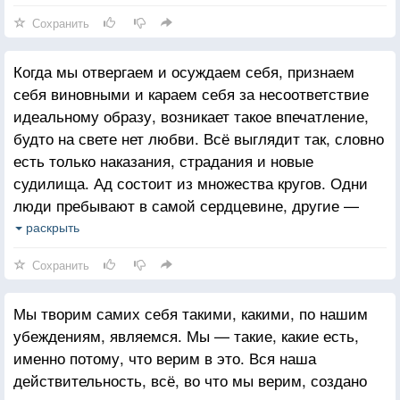
Сохранить
Когда мы отвергаем и осуждаем себя, признаем
себя виновными и караем себя за несоответствие
идеальному образу, возникает такое впечатление,
будто на свете нет любви. Всё выглядит так, словно
есть только наказания, страдания и новые
судилища. Ад состоит из множества кругов. Одни
люди пребывают в самой сердцевине, другие —
лишь на самых внешних уровнях, но, так или иначе,
раскрыть
все мы живём в аду. А там есть и крайне жестокие
Сохранить
взаимоотношения, и оскорбительные отношения.
Мы творим самих себя такими, какими, по нашим
убеждениям, являемся. Мы — такие, какие есть,
именно потому, что верим в это. Вся наша
действительность, всё, во что мы верим, создано