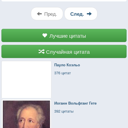
делаем это, «передавая» отраву кому-то другому.
Как именно это происходит? Прежде всего, мы
Пред.
След.
завладеваем чужим вниманием.
Лучшие цитаты
Случайная цитата
Пауло Коэльо
376 цитат
Иоганн Вольфганг Гете
392 цитаты