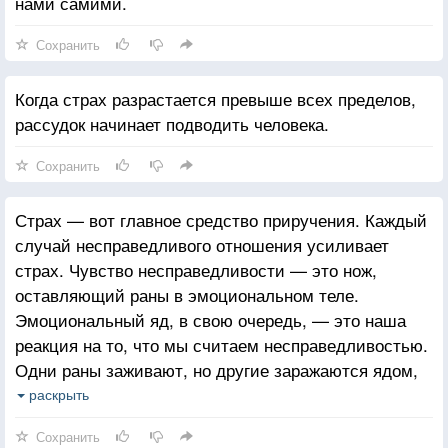
нами самими.
Сохранить
Когда страх разрастается превыше всех пределов,
рассудок начинает подводить человека.
Сохранить
Страх — вот главное средство приручения. Каждый
случай несправедливого отношения усиливает
страх. Чувство несправедливости — это нож,
оставляющий раны в эмоциональном теле.
Эмоциональный яд, в свою очередь, — это наша
реакция на то, что мы считаем несправедливостью.
Одни раны заживают, но другие заражаются ядом,
причем яд этот накапливается. Когда
раскрыть
эмоционального яда становится слишком много,
Сохранить
возникает потребность избавиться от него, — и мы