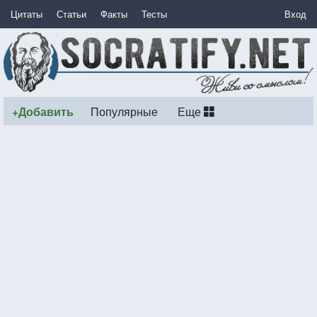
Цитаты
Статьи
Факты
Тесты
Вход
+Добавить
Популярные
Еще