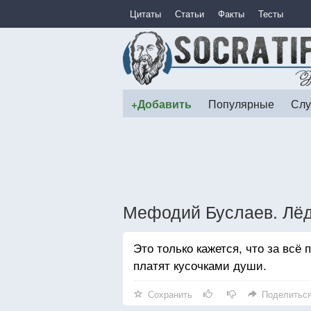
Цитаты
Статьи
Факты
Тесты
+Добавить
Популярные
Слу
Мефодий Буслаев. Лёд
Это только кажется, что за всё
платят кусочками души.
Сохранить
Поделитьс