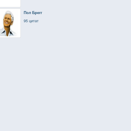
Пол Брегг
95 цитат