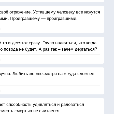
своё отражение. Уставшему человеку все кажутся
ыми. Проигравшему — проигравшими.
я
 то и десяток сразу. Глупо надеяться, что когда-
го повода не будет. А раз так – зачем дёргаться?
я
скучно. Любить же «несмотря на » куда сложнее
я
ает способность удивляться и радоваться
смерть смертью не считается.