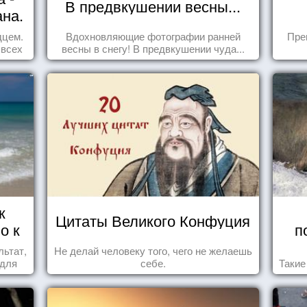
В предвкушении весны...
ана.
дцем.
Вдохновляющие фотографии ранней
Пре
 всех
весны в снегу! В предвкушении чуда...
к
Цитаты Великого Конфуция
о к
п
льтат,
Не делай человеку того, чего не желаешь
 для
себе.
Такие