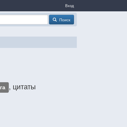
Вход
Поиск
, цитаты
га