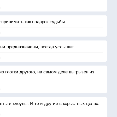
я
спринимать как подарок судьбы.
я
они предназначены, всегда услышит.
я
з глотки другого, на самом деле выгрызен из
я
ты и клоуны. И те и другие в корыстных целях.
я