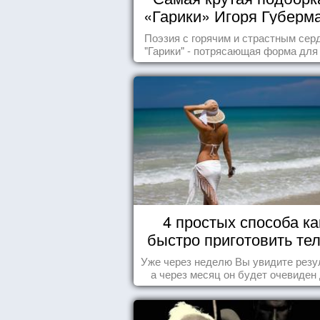
«Гарики» Игоря Губерм
Читайте, получайте
Поэзия с горячим и страстным сер
удовольствие!
"Гарики" - потрясающая форма для
случаев жизни.
4 простых способа ка
быстро приготовить тел
морю
Уже через неделю Вы увидите резу
а через месяц он будет очевиден
всех!