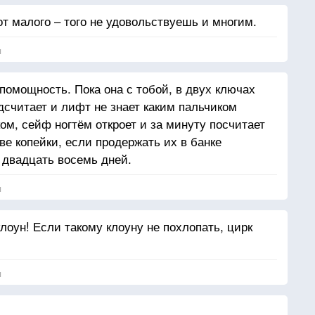
от малого – того не удовольствуешь и многим.
я
омощность. Пока она с тобой, в двух ключах
одсчитает и лифт не знает каким пальчиком
ком, сейф ногтём откроет и за минуту посчитает
ве копейки, если продержать их в банке
 двадцать восемь дней.
я
лоун! Если такому клоуну не похлопать, цирк
я