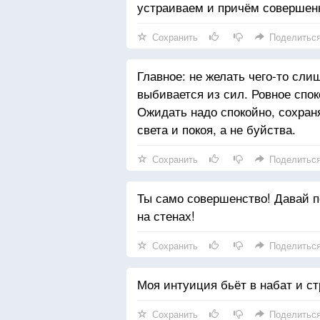
устраиваем и причём совершен
Сохранить
Поделитьс
Главное: не желать чего-то слиш
выбивается из сил. Ровное споко
Ожидать надо спокойно, сохраня
света и покоя, а не буйства.
Сохранить
Поделитьс
Ты само совершенство! Давай п
на стенах!
Сохранить
Поделитьс
Моя интуиция бьёт в набат и ст
Сохранить
Поделитьс