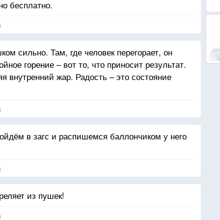
но бесплатно.
я
ком сильно. Там, где человек перегорает, он
йное горение – вот то, что приносит результат.
я внутренний жар. Радость – это состояние
я
ойдём в загс и распишемся баллончиком у него
я
реляет из пушек!
я