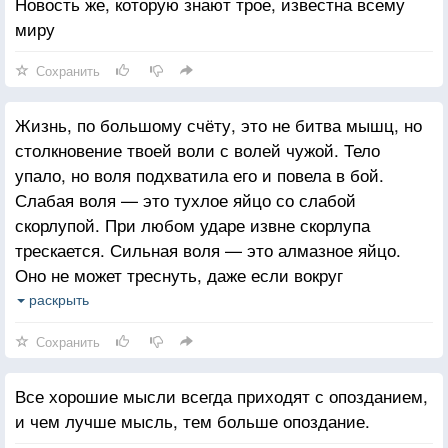
Новость же, которую знают трое, известна всему
миру
Сохранить
Жизнь, по большому счёту, это не битва мышц, но
столкновение твоей воли с волей чужой. Тело
упало, но воля подхватила его и повела в бой.
Слабая воля — это тухлое яйцо со слабой
скорлупой. При любом ударе извне скорлупа
трескается. Сильная воля — это алмазное яйцо.
Оно не может треснуть, даже если вокруг
расколется весь мир. И неважно, в каком оно теле —
раскрыть
взрослого или ребёнка.
Сохранить
Все хорошие мысли всегда приходят с опозданием,
и чем лучше мысль, тем больше опоздание.