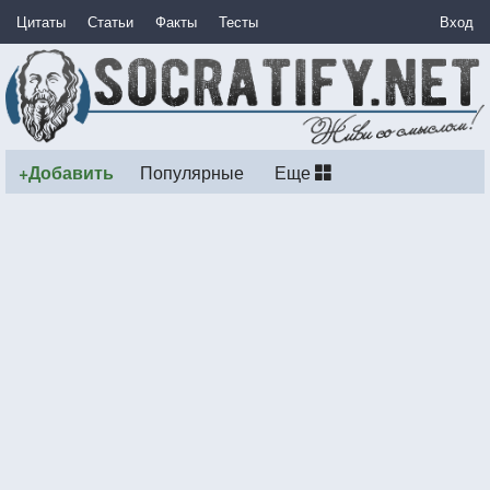
Цитаты
Статьи
Факты
Тесты
Вход
+Добавить
Популярные
Еще