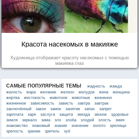
Красота насекомых в макияже
Художница отображает красоту насекомых с помощью
макияжа глаз
САМЫЕ ПОПУЛЯРНЫЕ ТЕМЫ
жадность
жажда
жалость
жара
желание
железо
желудок
жена
женщина
жертва
жестокость
животное
животные
жизненно
жизненное
зависимость
зависть
завтра
завтрак
заключённый
закон
замок
занятие
запах
запрет
зарплата
заря
заслуга
защита
звезда
звонок
здоровье
земля
зеркало
зима
зло
злоба
злодей
злость
змея
знакомство
знакомый
знание
значение
золото
зрелище
зрелость
зрение
зритель
зуб