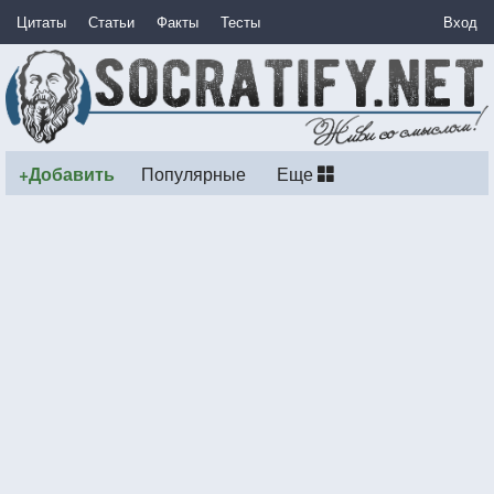
Цитаты
Статьи
Факты
Тесты
Вход
+Добавить
Популярные
Еще