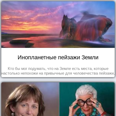
Инопланетные пейзажи Земли
Кто бы мог подумать, что на Земле есть места, которые
настолько непохожи на привычные для человечества пейзажи,
что кажутся и вовсе инопланетными!