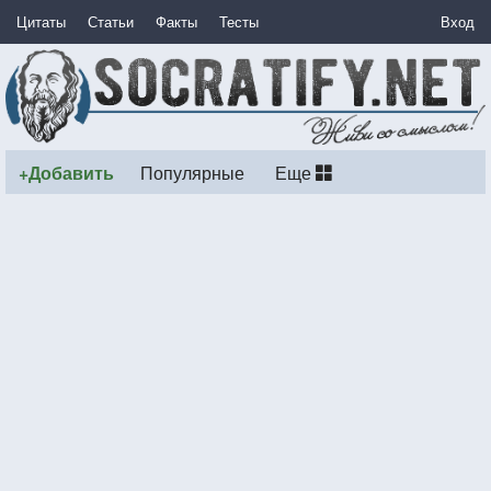
Цитаты
Статьи
Факты
Тесты
Вход
+Добавить
Популярные
Еще