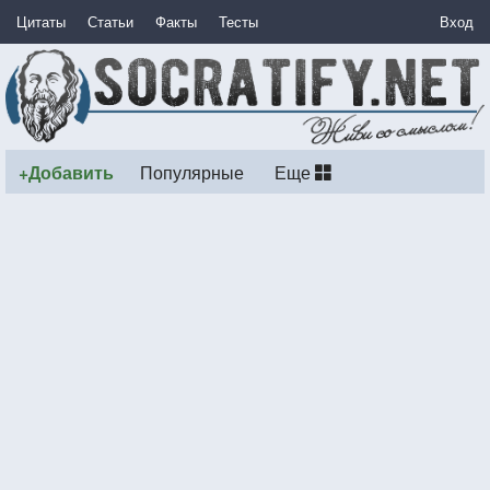
Цитаты
Статьи
Факты
Тесты
Вход
+Добавить
Популярные
Еще