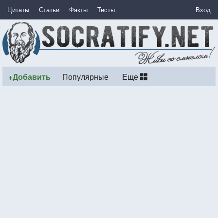
Цитаты
Статьи
Факты
Тесты
Вход
+Добавить
Популярные
Еще