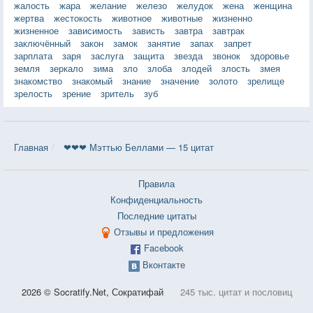
жалость
жара
желание
железо
желудок
жена
женщина
жертва
жестокость
животное
животные
жизненно
жизненное
зависимость
зависть
завтра
завтрак
заключённый
закон
замок
занятие
запах
запрет
зарплата
заря
заслуга
защита
звезда
звонок
здоровье
земля
зеркало
зима
зло
злоба
злодей
злость
змея
знакомство
знакомый
знание
значение
золото
зрелище
зрелость
зрение
зритель
зуб
Главная
❤❤❤ Мэттью Беллами — 15 цитат
Правила
Конфиденциальность
Последние цитаты
Отзывы и предложения
Facebook
Вконтакте
2026 © Socratify.Net, Сократифай
245 тыс. цитат и пословиц