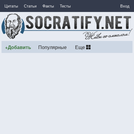
Цитаты
Статьи
Факты
Тесты
Вход
+Добавить
Популярные
Еще