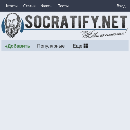
Цитаты
Статьи
Факты
Тесты
Вход
+Добавить
Популярные
Еще