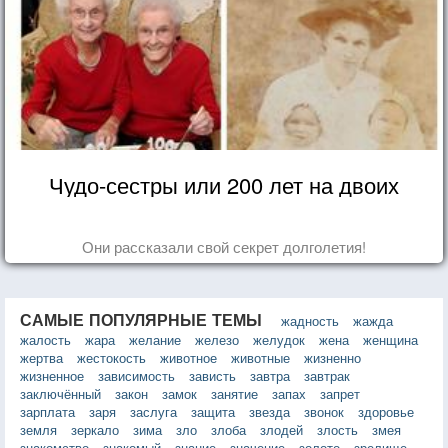
Чудо-сестры или 200 лет на двоих
Они рассказали свой секрет долголетия!
САМЫЕ ПОПУЛЯРНЫЕ ТЕМЫ
жадность
жажда
жалость
жара
желание
железо
желудок
жена
женщина
жертва
жестокость
животное
животные
жизненно
жизненное
зависимость
зависть
завтра
завтрак
заключённый
закон
замок
занятие
запах
запрет
зарплата
заря
заслуга
защита
звезда
звонок
здоровье
земля
зеркало
зима
зло
злоба
злодей
злость
змея
знакомство
знакомый
знание
значение
золото
зрелище