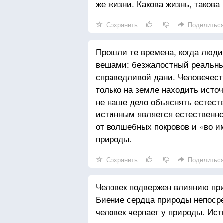
же жизни. Какова жизнь, такова
Сохранить
Поделитьс
Прошли те времена, когда люд
вещами: безжалостный реальны
справедливой дани. Человечест
только на земле находить источ
не наше дело объяснять естеств
истинным является естественно
от волшебных покровов и «во и
природы.
Сохранить
Поделитьс
Человек подвержен влиянию при
Биение сердца природы непосре
человек черпает у природы. Ист