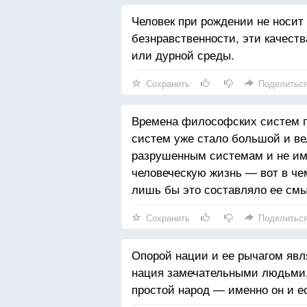
Человек при рождении не носит
безнравственности, эти качес
или дурной среды.
Сохранить
Поделитьс
Времена философских систем п
систем уже стало большой и ве
разрушенным системам и не име
человеческую жизнь — вот в че
лишь бы это составляло ее смы
Сохранить
Поделитьс
Опорой нации и ее рычагом явля
нация замечательными людьми,
простой народ — именно он и ес