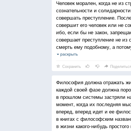
Человек морален, когда не из с
сознательности и солидарности
совершать преступление. После
совершит его человек или не со
ибо, если бы не закон, запрещ
совершает преступление не из 
смерть ему подобному, а потому
наказуемо. Иначе говоря, такой
раскрыть
не угрожало тем же ему самому
Сохранить
Поделитьс
нравственность.
Философия должна отражать жиз
каждой своей фазе должна поро
в прошлом системы застряли на
момент, когда их последняя мы
вперед, вперед идет и ее фило
в книгах с философским назван
в жизни какого-нибудь простого