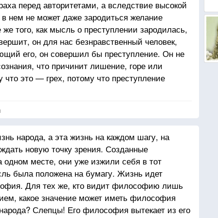
траха перед авторитетами, а вследствие высокой
 в нем не может даже зародиться желание
 же того, как мысль о преступлении зародилась,
вершит, он для нас безнравственный человек,
ающий его, он совершил бы преступление. Он не
сознания, что причинит лишение, горе или
 что это — грех, потому что преступление
 человек причинил бы вред другим, если бы это
. Здесь нет нравственности, это — официальная
я
нь народа, а эта жизнь на каждом шагу, на
ждать новую точку зрения. Созданные
 одном месте, они уже изжили себя в тот
сль была положена на бумагу. Жизнь идет
софия. Для тех же, кто видит философию лишь
ием, какое значение может иметь философия
 народа? Слепцы! Его философия вытекает из его