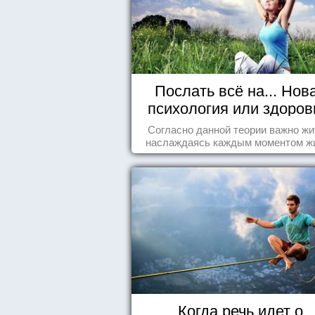
Послать всё на... Нов
психология или здоро
пофигизм.
Согласно данной теории важно жи
наслаждаясь каждым моментом ж
осознанно и с удовольствием. Как 
попробуем разобраться на реаль
примерах.
Когда речь идет о