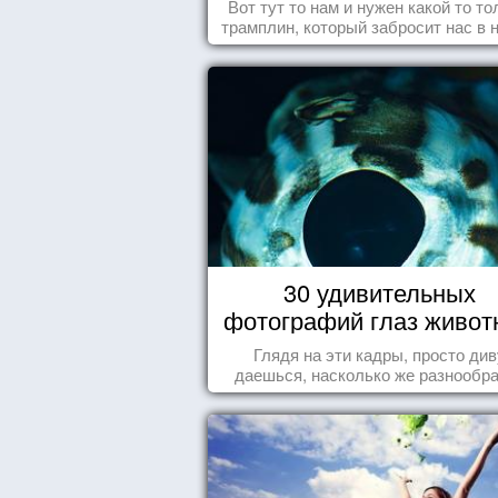
Вот тут то нам и нужен какой то то
трамплин, который забросит нас в 
реальность. БЛАГОДАРНОСТЬ
30 удивительных
фотографий глаз живот
Глядя на эти кадры, просто див
даешься, насколько же разнообр
природа нашего мира!