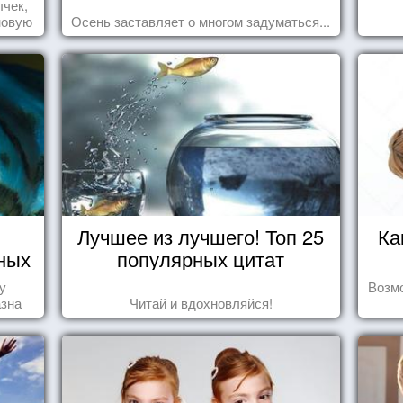
лчек,
новую
Осень заставляет о многом задуматься...
.
Лучшее из лучшего! Топ 25
Ка
ных
популярных цитат
у
Возмо
азна
Читай и вдохновляйся!