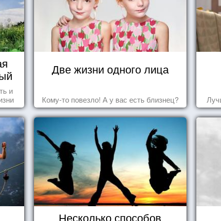
ая
Две жизни одного лица
вый
ть и
изни
Кому-то повезло! А у вас есть близнец?
Луч
это,
ных
Несколько способов