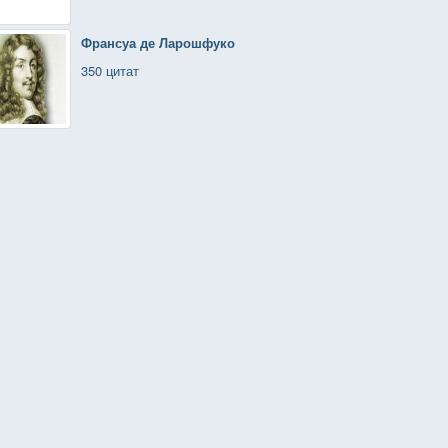
Франсуа де Ларошфуко
350 цитат