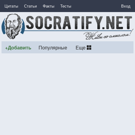
Цитаты
Статьи
Факты
Тесты
Вход
+Добавить
Популярные
Еще