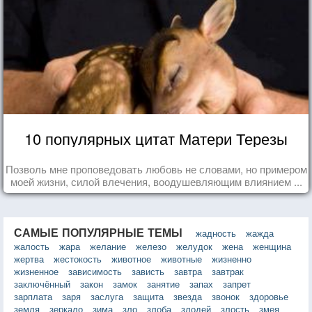
10 популярных цитат Матери Терезы
Позволь мне проповедовать любовь не словами, но примером
моей жизни, силой влечения, воодушевляющим влиянием ...
САМЫЕ ПОПУЛЯРНЫЕ ТЕМЫ
жадность
жажда
жалость
жара
желание
железо
желудок
жена
женщина
жертва
жестокость
животное
животные
жизненно
жизненное
зависимость
зависть
завтра
завтрак
заключённый
закон
замок
занятие
запах
запрет
зарплата
заря
заслуга
защита
звезда
звонок
здоровье
земля
зеркало
зима
зло
злоба
злодей
злость
змея