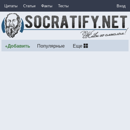
Цитаты
Статьи
Факты
Тесты
Вход
+Добавить
Популярные
Еще