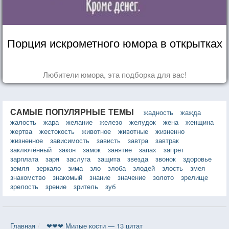
Порция искрометного юмора в открытках
Любители юмора, эта подборка для вас!
САМЫЕ ПОПУЛЯРНЫЕ ТЕМЫ
жадность
жажда
жалость
жара
желание
железо
желудок
жена
женщина
жертва
жестокость
животное
животные
жизненно
жизненное
зависимость
зависть
завтра
завтрак
заключённый
закон
замок
занятие
запах
запрет
зарплата
заря
заслуга
защита
звезда
звонок
здоровье
земля
зеркало
зима
зло
злоба
злодей
злость
змея
знакомство
знакомый
знание
значение
золото
зрелище
зрелость
зрение
зритель
зуб
Главная
❤❤❤ Милые кости — 13 цитат