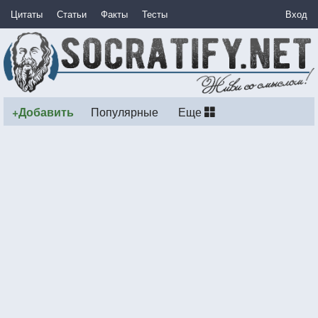
Цитаты
Статьи
Факты
Тесты
Вход
+Добавить
Популярные
Еще