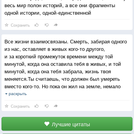
весь мир полон историй, а все они фрагменты
одной истории, одной-единственной
Сохранить
Все жизни взаимосвязаны. Смерть, забирая одного
из нас, оставляет в живых кого-то другого,
и за короткий промежуток времени между той
минутой, когда она оставила тебя в живых, и той
минутой, когда она тебя забрала, жизнь твоя
меняется.Ты считаешь, что должен был умереть
вместо кого-то. Но пока он жил на земле, немало
людей умерло вместо него. И это происходит
раскрыть
каждый день. То молния ударит в то место, где
Сохранить
только что стоял ты, то разобьется самолет,
в котором должен был лететь ты. Кто-то
из знакомых тяжело заболел, а ты нет. Мы думаем,
Лучшие цитаты
что это все случайность. Но на самом деле все