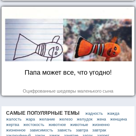
Папа может все, что угодно!
Оцифрованные шедевры маленького сына
САМЫЕ ПОПУЛЯРНЫЕ ТЕМЫ
жадность
жажда
жалость
жара
желание
железо
желудок
жена
женщина
жертва
жестокость
животное
животные
жизненно
жизненное
зависимость
зависть
завтра
завтрак
заключённый
закон
замок
занятие
запах
запрет