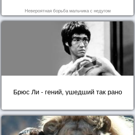
Невероятная борьба мальчика с недугом
Брюс Ли - гений, ушедший так рано