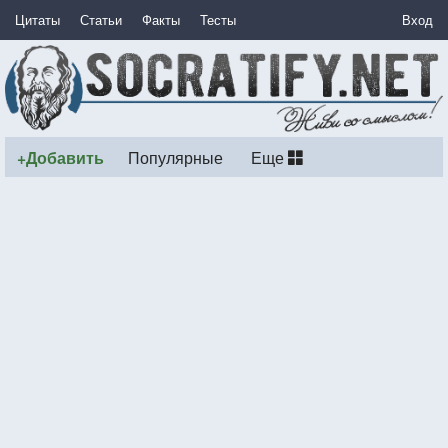
Цитаты
Статьи
Факты
Тесты
Вход
+Добавить
Популярные
Еще