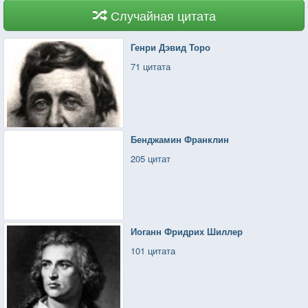
в жизни уравновешено. Один увядает, другой
Случайная цитата
расцветает. Рождение и смерть — части одного
целого. Поэтому нас так тянет к младенцам
Генри Дэвид Торо
и на похороны.
71 цитата
Бенджамин Франклин
205 цитат
Иоганн Фридрих Шиллер
101 цитата