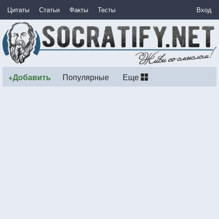
Цитаты
Статьи
Факты
Тесты
Вход
+Добавить
Популярные
Еще