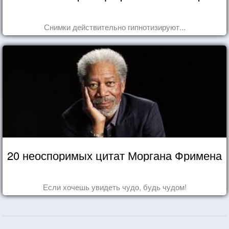
Снимки действительно гипнотизируют...
20 неоспоримых цитат Моргана Фримена
Если хочешь увидеть чудо, будь чудом!