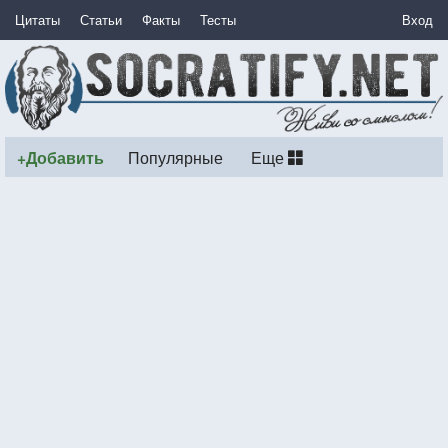
Цитаты
Статьи
Факты
Тесты
Вход
+Добавить
Популярные
Еще