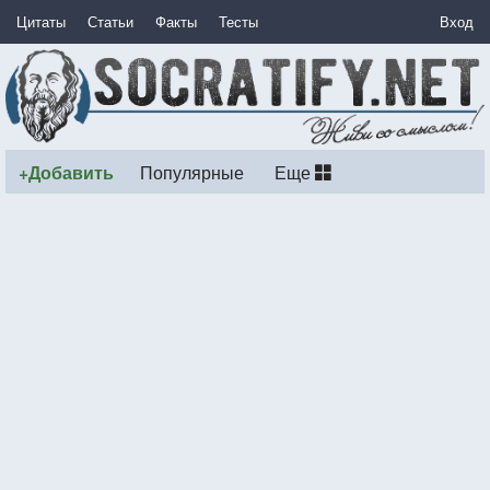
Цитаты
Статьи
Факты
Тесты
Вход
+Добавить
Популярные
Еще