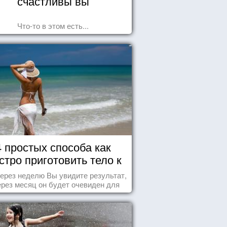
счастливы вы
Что-то в этом есть...
4 простых способа как
стро приготовить тело к
морю
ерез неделю Вы увидите результат,
ерез месяц он будет очевиден для
всех!