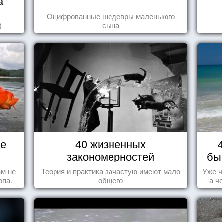
а
Оцифрованные шедевры маленького
)
сына
не
40 жизненных
закономерностей
бы
ам не
Теория и практика зачастую имеют мало
Уже ч
опа.
общего
а ч