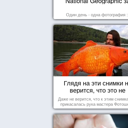
National Geographic з
октябрь 2014
Один день - одна фотография :
Глядя на эти снимки 
верится, что это не
Фотошоп!
Даже не верится, что к этим снимк
прикасалась рука мастера Фотош