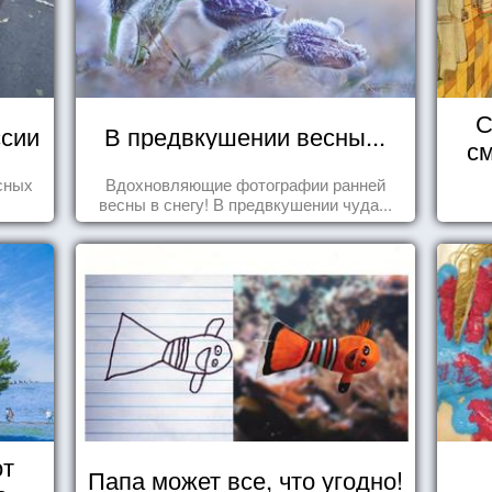
С
сии
В предвкушении весны...
см
сных
Вдохновляющие фотографии ранней
весны в снегу! В предвкушении чуда...
от
Папа может все, что угодно!