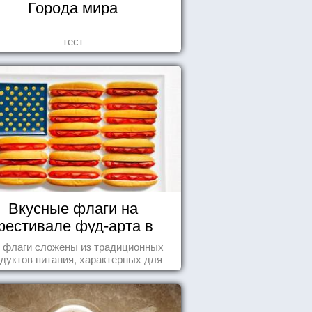
Города мира
тест
Вкусные флаги на
фестивале фуд-арта в
Сиднее
 флаги сложены из традиционных
дуктов питания, характерных для
этих стран.