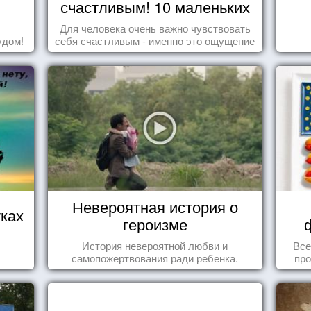
счастливым! 10 маленьких
радостей настоящего
Для человека очень важно чувствовать
Счастья
удом!
себя счастливым - именно это ощущение
дарит позитивные эмоции и превращает
каждый день в маленький праздник.
Невероятная история о
ках
героизме
История невероятной любви и
Все
самопожертвования ради ребенка.
про