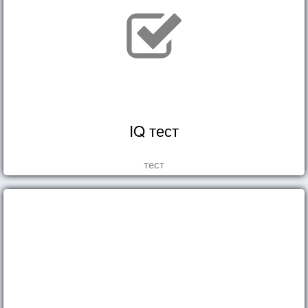
IQ тест
тест