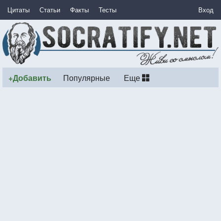
Цитаты
Статьи
Факты
Тесты
Вход
+Добавить
Популярные
Еще