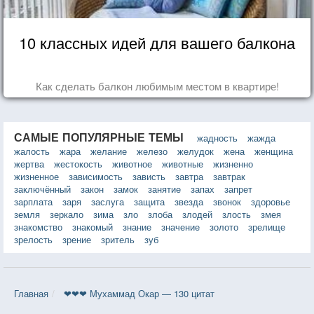
10 классных идей для вашего балкона
Как сделать балкон любимым местом в квартире!
САМЫЕ ПОПУЛЯРНЫЕ ТЕМЫ
жадность
жажда
жалость
жара
желание
железо
желудок
жена
женщина
жертва
жестокость
животное
животные
жизненно
жизненное
зависимость
зависть
завтра
завтрак
заключённый
закон
замок
занятие
запах
запрет
зарплата
заря
заслуга
защита
звезда
звонок
здоровье
земля
зеркало
зима
зло
злоба
злодей
злость
змея
знакомство
знакомый
знание
значение
золото
зрелище
зрелость
зрение
зритель
зуб
Главная
❤❤❤ Мухаммад Окар — 130 цитат