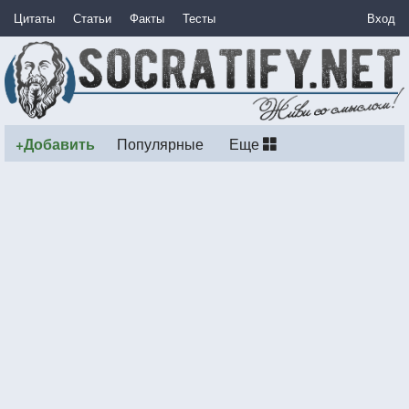
Цитаты
Статьи
Факты
Тесты
Вход
+Добавить
Популярные
Еще