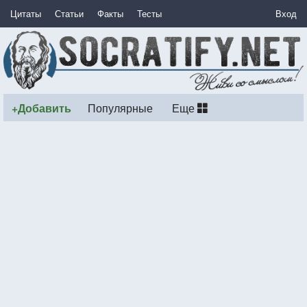
Цитаты
Статьи
Факты
Тесты
Вход
+Добавить
Популярные
Еще