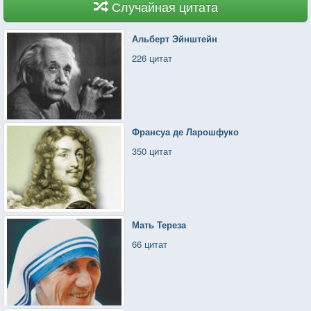
Случайная цитата
Альберт Эйнштейн
226 цитат
Франсуа де Ларошфуко
350 цитат
Мать Тереза
66 цитат