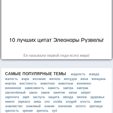
10 лучших цитат Элеоноры Рузвельт
Ее называли первой леди всего мира!
САМЫЕ ПОПУЛЯРНЫЕ ТЕМЫ
жадность
жажда
жалость
жара
желание
железо
желудок
жена
женщина
жертва
жестокость
животное
животные
жизненно
жизненное
зависимость
зависть
завтра
завтрак
заключённый
закон
замок
занятие
запах
запрет
зарплата
заря
заслуга
защита
звезда
звонок
здоровье
земля
зеркало
зима
зло
злоба
злодей
злость
змея
знакомство
знакомый
знание
значение
золото
зрелище
зрелость
зрение
зритель
зуб