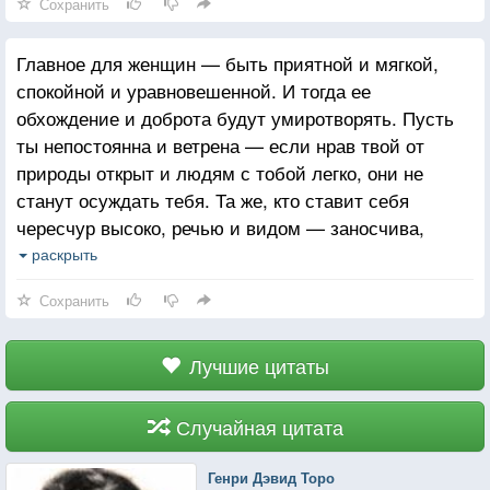
Сохранить
Главное для женщин — быть приятной и мягкой,
спокойной и уравновешенной. И тогда ее
обхождение и доброта будут умиротворять. Пусть
ты непостоянна и ветрена — если нрав твой от
природы открыт и людям с тобой легко, они не
станут осуждать тебя. Та же, кто ставит себя
чересчур высоко, речью и видом — заносчива,
обращает на себя внимание излишне, даже если
раскрыть
ведет себя с осторожностью. А уж если на тебя
Сохранить
устремлены взоры, то тут уже не избежать
колкостей по поводу того, как ты входишь
и садишься, встаешь и выходишь. Те же, чья речь
Лучшие цитаты
полна несуразностей, суждения о людях —
пренебрежительны, привлекают к себе еще больше
Случайная цитата
глаз и ушей. Если же у тебя нет дурных
наклонностей, то злословить о тебе не станут
Генри Дэвид Торо