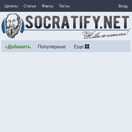
Цитаты
Статьи
Факты
Тесты
Вход
+Добавить
Популярные
Еще