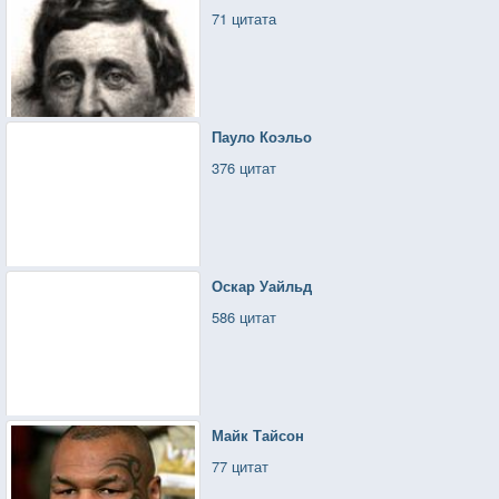
и отнесутся с сочувствием, хотя бы и показным.
71 цитата
Пауло Коэльо
376 цитат
Оскар Уайльд
586 цитат
Майк Тайсон
77 цитат