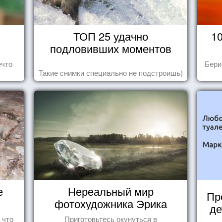
ТОП 25 удачно
1
подловивших моментов
ечто
Бери
Такие снимки специально не подстроишь)
е
Нереальный мир
Пр
фотохудожника Эрика
де
Йоханссона
 что
Приготовьтесь окунуться в