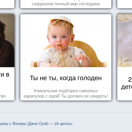
сюрреалистичный мир господина
Йоханссона
и в
Ты не ты, когда голоден
2
дет
Уникальная подборка смешных
тво
карапузов с едой! Ты должен их увидеть!
ны с Венеры (Джон Грэй) — 24 цитаты