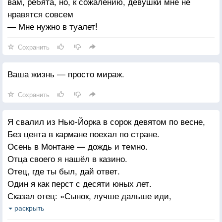
вам, ребята, но, к сожалению, девушки мне не
нравятся совсем
— Мне нужно в туалет!
Сохранить
Ваша жизнь — просто мираж.
Сохранить
Я свалил из Нью-Йорка в сорок девятом по весне,
Без цента в кармане поехал по стране.
Осень в Монтане — дождь и темно.
Отца своего я нашёл в казино.
Отец, где ты был, дай ответ.
Один я как перст с десяти юных лет.
Сказал отец: «Сынок, лучше дальше иди,
Я вот-вот умру от чахотки в груди».
раскрыть
Проехал Миссисипи, проехал Теннесси,