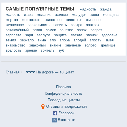
САМЫЕ ПОПУЛЯРНЫЕ ТЕМЫ
жадность
жажда
жалость
жара
желание
железо
желудок
жена
женщина
жертва
жестокость
животное
животные
жизненно
жизненное
зависимость
зависть
завтра
завтрак
заключённый
закон
замок
занятие
запах
запрет
зарплата
заря
заслуга
защита
звезда
звонок
здоровье
земля
зеркало
зима
зло
злоба
злодей
злость
змея
знакомство
знакомый
знание
значение
золото
зрелище
зрелость
зрение
зритель
зуб
Главная
❤❤❤ На дороге — 10 цитат
Правила
Конфиденциальность
Последние цитаты
Отзывы и предложения
Facebook
Вконтакте