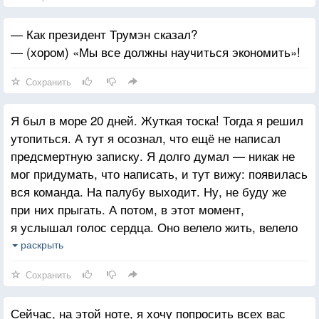
— Как президент Трумэн сказал?
— (хором) «Мы все должны научиться экономить»!
Сохранить
Я был в море 20 дней. Жуткая тоска! Тогда я решил
утопиться. А тут я осознал, что ещё не написал
предсмертную записку. Я долго думал — никак не
мог придумать, что написать, и тут вижу: появилась
вся команда. На палубу выходит. Ну, не буду же
при них прыгать. А потом, в этот момент,
я услышал голос сердца. Оно велело жить, велело
мне познавать мудрость существования, безумного,
раскрыть
полного экстаза и исполненного истины И я рад,
Сохранить
потому что иначе не попробовал бы такую траву.
Сейчас, на этой ноте, я хочу попросить всех вас