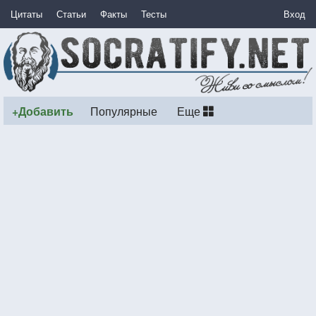
Цитаты
Статьи
Факты
Тесты
Вход
+Добавить
Популярные
Еще